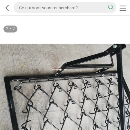
2
/
2