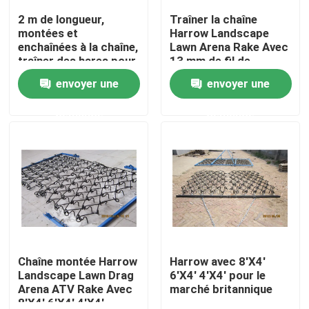
2 m de longueur,
Traîner la chaîne
montées et
Harrow Landscape
Exposition de VR
enchaînées à la chaîne,
Lawn Arena Rake Avec
traîner des hares pour
13 mm de fil de
le défrichage du sol
diamètre
envoyer une
envoyer une
À propos de nous
demande
demande
Visite d'usine
Contrôle de qualité
Contactez-nous
Nouvelles
Chaîne montée Harrow
Harrow avec 8'X4'
Landscape Lawn Drag
6'X4' 4'X4' pour le
Arena ATV Rake Avec
marché britannique
clôture de maillage de soudure
8'X4' 6'X4' 4'X4'