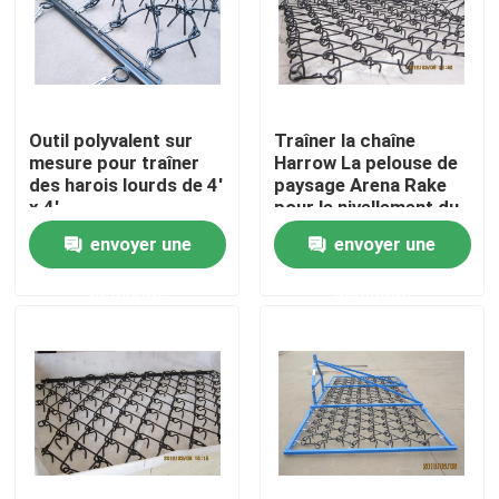
Outil polyvalent sur
Traîner la chaîne
mesure pour traîner
Harrow La pelouse de
des harois lourds de 4'
paysage Arena Rake
x 4'
pour le nivellement du
sol Largeur 1-10m
envoyer une
envoyer une
Sélection
demande
demande
Maison
Produits
Vidéos