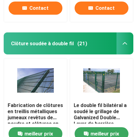
Contact
Contact
Clôture soudée à double fil
(21)
Fabrication de clôtures
Le double fil bilatéral a
en treillis métalliques
soudé le grillage de
jumeaux revêtus de
Galvanized Double
poudre et clôtures en
Layer de barrière
treillis soudés
meilleur prix
meilleur prix