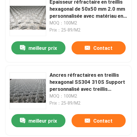
Épaisseur réfractaire en treillis
hexagonal de 50x50 mm 2.0 mm
Mat de traction en acier
personnalisée avec matériau en
acier inoxydable
MOQ：100M2
Prix：25-89/M2
Réfractaire de Hexmesh
meilleur prix
Contact
Herse à chaîne traînante
Boîte de Gabion
Ancres réfractaires en treillis
hexagonal SS304 310S Support
personnalisé avec treillis
grillage de rasoir
50x50mm
MOQ：100M2
Prix：25-89/M2
grille de barre d'acier
meilleur prix
Contact
Clôture en acier de palissade