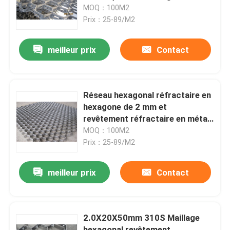
ancrage de revêtement
MOQ：100M2
réfractaire / séparateur
Prix：25-89/M2
Exposition de VR
cyclonique
meilleur prix
Contact
À propos de nous
Visite d'usine
Réseau hexagonal réfractaire en
hexagone de 2 mm et
revêtement réfractaire en métal
Contrôle de qualité
flexible
MOQ：100M2
Prix：25-89/M2
Contactez-nous
meilleur prix
Contact
Nouvelles
2.0X20X50mm 310S Maillage
clôture de maillage de soudure
hexagonal revêtement