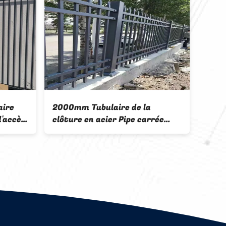
laire
60X60mm Métal tubulaire
Clôtu
5x75mm
clôture en aluminium acier
Powd
ornemental top boucle
de f