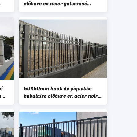
clôture en acier galvanisé
panneau métallique de fil de fer
de treillis métallique
ornemental
sé
50X50mm haut de piquette
u
tubulaire clôture en acier noir
e
ou personnalisé