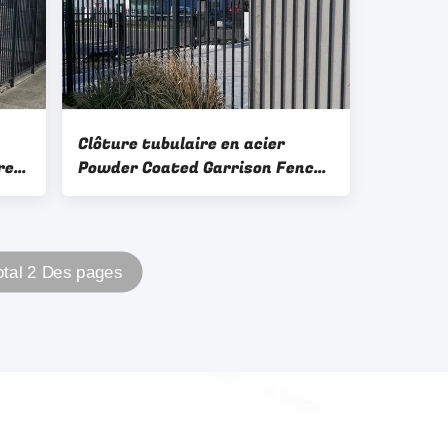
Clôture tubulaire en acier
re
Powder Coated Garrison Fence
de frontière
otal 2 Des pages