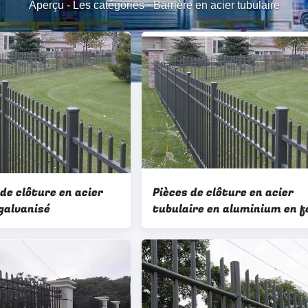
Aperçu
-
Les catégories
-
Barrière en acier tubulaire
de clôture en acier
Pièces de clôture en acier
galvanisé
tubulaire en aluminium en f
forgé selon vos besoins