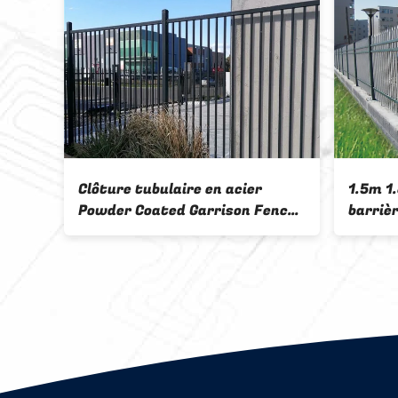
Q235 Clôture à piquets
Pipe c
e
tubulaires en poudre noire
recouv
à rail 
galvan