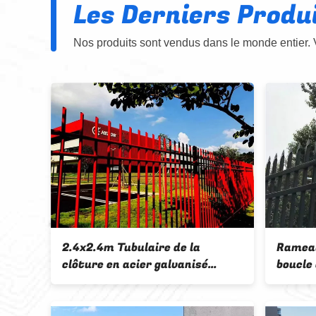
Les Derniers Produ
Nos produits sont vendus dans le monde entier. 
e
Panneaux de clôture en acier
Pièces 
noir
tubulaire galvanisé
tubula
forgé s