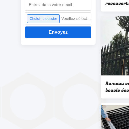
recouvert
pour résid
Veuillez sélectionner un fichier
Choisir le dossier
Envoyez
Rameau en
boucle éco
métalliqu
industriel