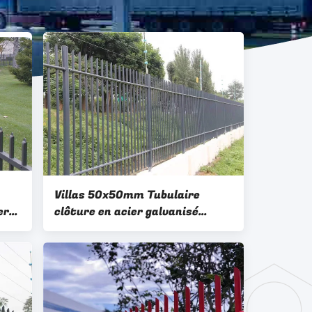
Villas 50x50mm Tubulaire
er
clôture en acier galvanisé
panneau métallique en fer
métallique maillage ornemental