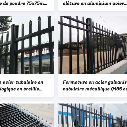
e de poudre 75x75mm
clôture en aluminium acier
entiel
ornemental top boucle
 acier tubulaire en
Fermeture en acier galvani
logique en treillis
tubulaire métallique Q195 o
e ornemental
Q235 enduite en poudre noir