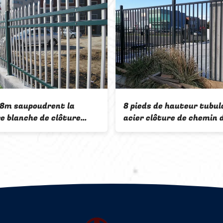
arrée en poudre
Fermeture en acier tubu
erte de clôture tubulaire
recouverte de poudre 7
horizontal en acier
pour résidentiel
isé Q195 Q235