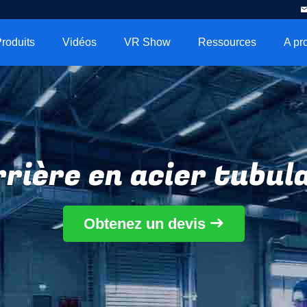
roduits
Vidéos
VR Show
Ressources
rière en acier tubul
Obtenez un devis