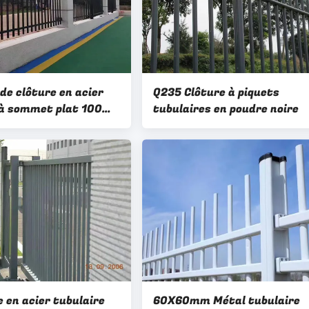
de clôture en acier
Q235 Clôture à piquets
 à sommet plat 100
tubulaires en poudre noire
ce de piquette Pipe
ils horizontaux
 en acier tubulaire
60X60mm Métal tubulaire