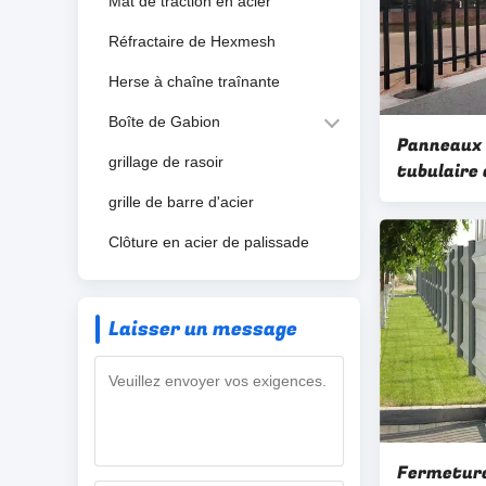
Mat de traction en acier
Réfractaire de Hexmesh
Herse à chaîne traînante
Boîte de Gabion
Panneaux 
grillage de rasoir
tubulaire
mm Distan
grille de barre d'acier
carrée Ra
Clôture en acier de palissade
Laisser un message
Fermeture