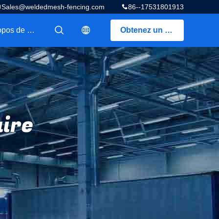
Sales@weldedmesh-fencing.com
86--17531801913
A propos de nous
Obtenez un devis
描述
描述
aire