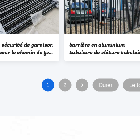
 sécurité de garnison
barrière en aluminium
pour le chemin de fer
tubulaire de clôture tubulai
scolaire
en aluminium de clôture de
surface plane de 2400mm
1
2
Durer
Le t