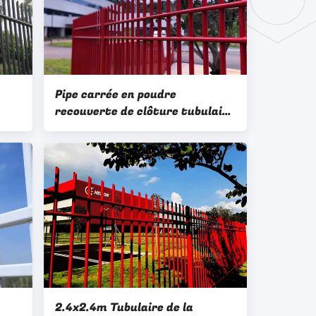
Pipe carrée en poudre
recouverte de clôture tubulaire
à rail horizontal en acier
galvanisé Q195 Q235
2.4x2.4m Tubulaire de la