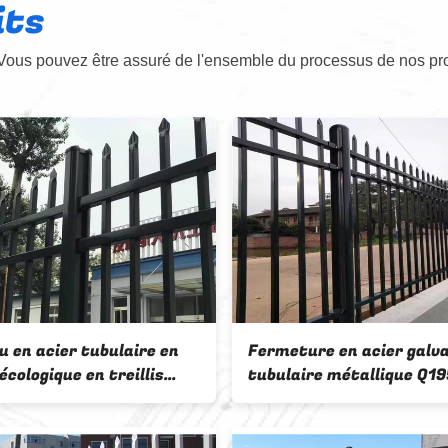
its
Vous pouvez être assuré de l'ensemble du processus de nos pro
de clôture en acier
Villas 50x50mm Tubulai
ire en aluminium en fer
clôture en acier galvanis
elon vos besoins
panneau métallique en f
métallique maillage orn