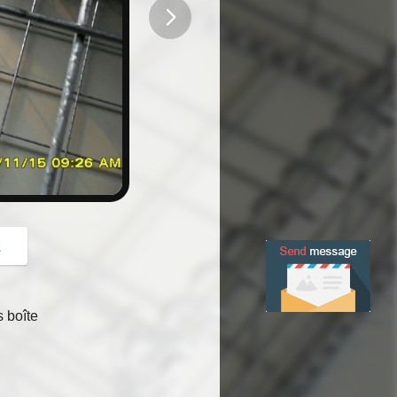
button
z
 boîte