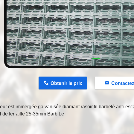
n
Obtenir le prix
Contacte
eur est immergée galvanisée diamant rasoir fil barbelé anti-e
fil de ferraille 25-35mm Barb Le