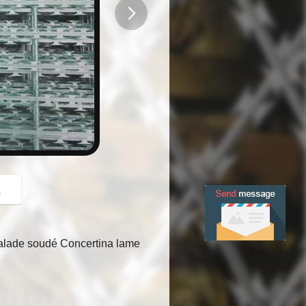
button
z
scalade soudé Concertina lame