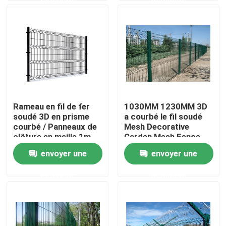
Exposition de VR
À propos de nous
Visite d'usine
Rameau en fil de fer
1030MM 1230MM 3D
soudé 3D en prisme
a courbé le fil soudé
Contrôle de qualité
courbé / Panneaux de
Mesh Decorative
clôture en maille 1m-
Garden Mesh Fence
2,4m V
envoyer une
envoyer une
Contactez-nous
demande
demande
Nouvelles
clôture de maillage de soudure