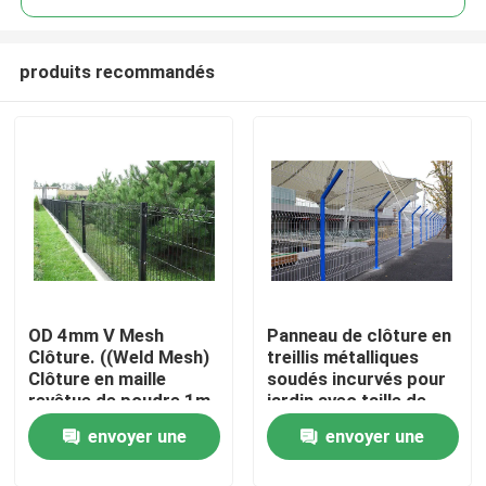
produits recommandés
OD 4mm V Mesh
Panneau de clôture en
Maison
Clôture. ((Weld Mesh)
treillis métalliques
Clôture en maille
soudés incurvés pour
revêtue de poudre 1m-
jardin avec taille de
Produits
2.4m Largeur
trou 50x100mm
envoyer une
envoyer une
personnalisée
Vidéos
demande
demande