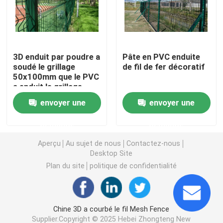
3D a soudé le grillage
3D enduit par poudre a
Pâte en PVC enduite
Clôture soudée à double fil
soudé le grillage
de fil de fer décoratif
50x100mm que le PVC
a enduit le grillage
Barrière de sécurité provisoire
envoyer une
envoyer une
Anti barrière de la montée 358
demande
demande
Aperçu
Au sujet de nous
Contactez-nous
Barrière en acier tubulaire
Desktop Site
Plan du site
politique de confidentialité
Clôture de sécurité aéroportuaire
Chine 3D a courbé le fil Mesh Fence
Clôture à maillons de chaîne en métal
Supplier.Copyright © 2025 Hebei Zhongteng New