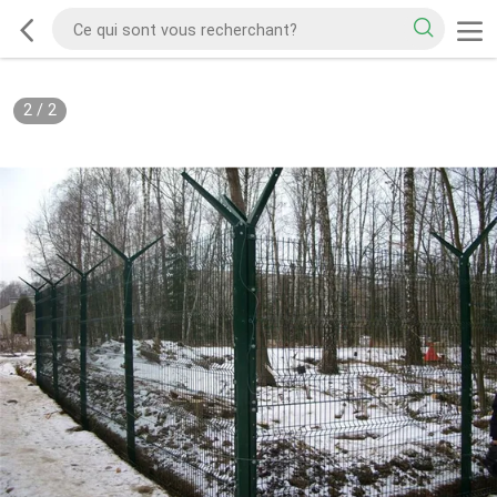
2
/
2