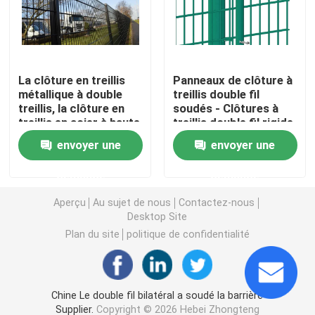
3D a soudé le grillage
La clôture en treillis
Panneaux de clôture à
Clôture soudée à double fil
métallique à double
treillis double fil
treillis, la clôture en
soudés - Clôtures à
treillis en acier à haute
treillis double fil rigide
Barrière de sécurité provisoire
résistance durable
et clôtures en PVC
envoyer une
envoyer une
Anti barrière de la montée 358
demande
demande
Aperçu
Au sujet de nous
Contactez-nous
Barrière en acier tubulaire
Desktop Site
Plan du site
politique de confidentialité
Clôture de sécurité aéroportuaire
Chine Le double fil bilatéral a soudé la barrière
Clôture à maillons de chaîne en métal
Supplier.
Copyright © 2026 Hebei Zhongteng