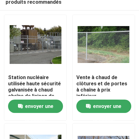
produits recommandés
Station nucléaire
Vente à chaud de
utilisée haute sécurité
clôtures et de portes
galvanisée à chaud
à chaîne à prix
chaîne de liaison de
inférieur
Maison
clôture
envoyer une
envoyer une
Produits
demande
demande
Vidéos