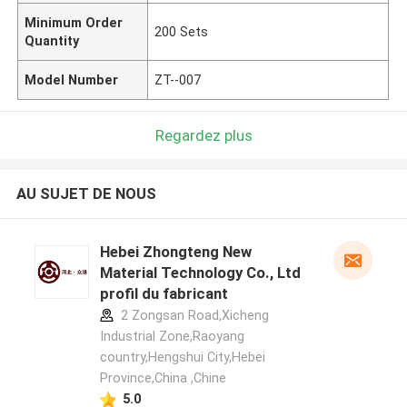
Minimum Order
200 Sets
Quantity
Model Number
ZT--007
Regardez plus
AU SUJET DE NOUS
Hebei Zhongteng New
Material Technology Co., Ltd
profil du fabricant
2 Zongsan Road,Xicheng
Industrial Zone,Raoyang
country,Hengshui City,Hebei
Province,China ,Chine
5.0