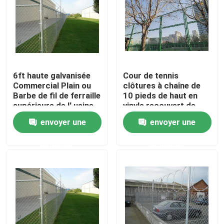
Exposition de VR
À propos de nous
6ft haute galvanisée
Cour de tennis
Commercial Plain ou
clôtures à chaîne de
Visite d'usine
Barbe de fil de ferraille
10 pieds de haut en
supérieure de l' usine
vinyle recouvert de
de fourniture
noir ou de vert
envoyer une
envoyer une
Contrôle de qualité
demande
demande
Contactez-nous
Nouvelles
clôture de maillage de soudure