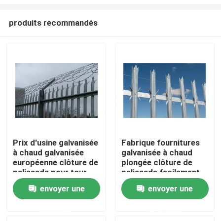
produits recommandés
Prix d'usine galvanisée
Fabrique fournitures
à chaud galvanisée
galvanisée à chaud
Maison
européenne clôture de
plongée clôture de
palissade pour tour
palissade facilement
assemblé pour la tour
Produits
envoyer une
envoyer une
d'acier
demande
demande
Vidéos