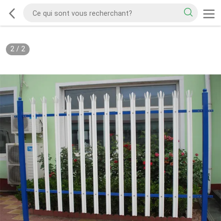
2
/
2