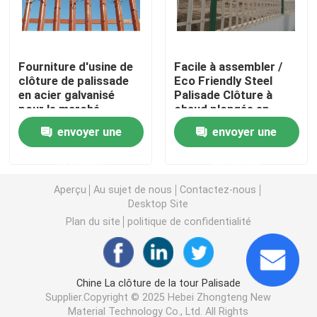
3D a soudé le grillage
Fourniture d'usine de
Facile à assembler /
clôture de palissade
Eco Friendly Steel
Clôture soudée à double fil
en acier galvanisé
Palisade Clôture à
pour le marché
chaud plongée en
poudre galvanisée
Barrière de sécurité provisoire
envoyer une
envoyer une
peinte en poudre
revêtue
demande
demande
Anti barrière de la montée 358
Aperçu
Au sujet de nous
Contactez-nous
Desktop Site
Barrière en acier tubulaire
Plan du site
politique de confidentialité
Clôture de sécurité aéroportuaire
Chine La clôture de la tour Palisade
Supplier.Copyright © 2025 Hebei Zhongteng New
Clôture à maillons de chaîne en métal
Material Technology Co., Ltd. All Rights