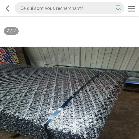
2
/
2