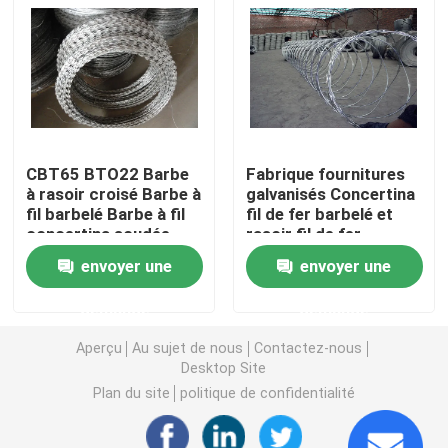
3D a soudé le grillage
Clôture soudée à double fil
CBT65 BTO22 Barbe
Fabrique fournitures
Barrière de sécurité provisoire
à rasoir croisé Barbe à
galvanisés Concertina
fil barbelé Barbe à fil
fil de fer barbelé et
concertina soudée
rasoir fil de fer
Anti barrière de la montée 358
barbelé pour clôture
envoyer une
envoyer une
Barrière en acier tubulaire
demande
demande
Aperçu
Au sujet de nous
Contactez-nous
Clôture de sécurité aéroportuaire
Desktop Site
Plan du site
politique de confidentialité
Clôture à maillons de chaîne en métal