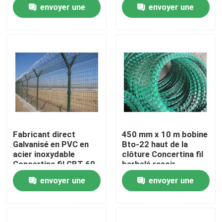
inoxydable BTO-22
envoyer une
envoyer une
CBT-60 CBT-65
demande
demande
Exposition de VR
À propos de nous
Visite d'usine
Contrôle de qualité
Fabricant direct
450 mm x 10 m bobine
Galvanisé en PVC en
Bto-22 haut de la
Contactez-nous
acier inoxydable
clôture Concertina fil
Concertina fil CBT 60
barbelé rasoir
envoyer une
envoyer une
Nouvelles
demande
demande
clôture de maillage de soudure