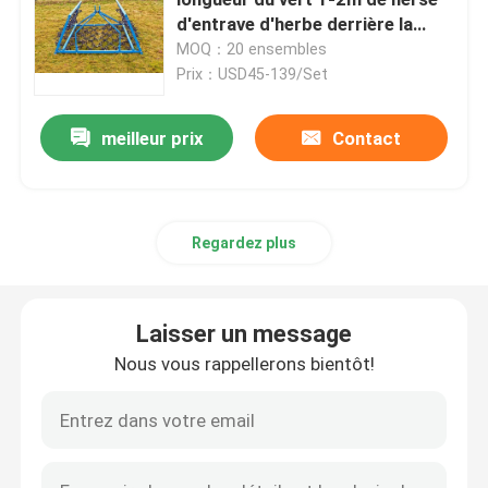
d'entrave d'herbe derrière la
herse d'entrave
MOQ：20 ensembles
3D a soudé le grillage
Prix：USD45-139/Set
Clôture soudée à double fil
meilleur prix
Contact
Barrière de sécurité provisoire
Regardez plus
Anti barrière de la montée 358
Laisser un message
Barrière en acier tubulaire
Nous vous rappellerons bientôt!
Clôture de sécurité aéroportuaire
Clôture à maillons de chaîne en métal