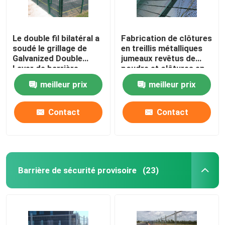
Le double fil bilatéral a
Fabrication de clôtures
soudé le grillage de
en treillis métalliques
Galvanized Double
jumeaux revêtus de
Layer de barrière
poudre et clôtures en
treillis soudés
meilleur prix
meilleur prix
Contact
Contact
Barrière de sécurité provisoire
(23)