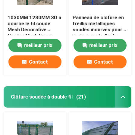
1030MM 1230MM 3D a
Panneau de clôture en
courbé le fil soudé
treillis métalliques
Mesh Decorative
soudés incurvés pour
Garden Mesh Fence
jardin avec taille de
trou 50x100mm
meilleur prix
meilleur prix
Contact
Contact
Clôture soudée à double fil
(21)