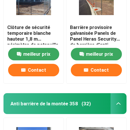
Clôture de sécurité
Barrière provisoire
temporaire blanche
galvanisée Panels de
hauteur 1,8 m
Panel Heras Security
périmètre de patrouille
de barrière d'anti
clôture temporaire
montée de 2.4m x de
meilleur prix
meilleur prix
2.1m
Contact
Contact
Anti barrière de la montée 358
(32)