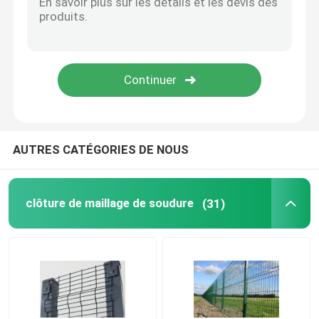
Mat de traction en acier
Réfractaire de Hexmesh
Herse à chaîne traînante
AUTRES CATÉGORIES DE NOUS
Boîte de Gabion
clôture de maillage de soudure
(31)
grillage de rasoir
grille de barre d'acier
Clôture en acier de palissade