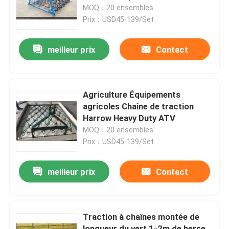
longueur
MOQ：20 ensembles
Prix：USD45-139/Set
Exposition de VR
meilleur prix
Contact
À propos de nous
Visite d'usine
Agriculture Équipements
agricoles Chaîne de traction
Harrow Heavy Duty ATV
Contrôle de qualité
MOQ：20 ensembles
Prix：USD45-139/Set
Contactez-nous
meilleur prix
Contact
Nouvelles
Traction à chaînes montée de
clôture de maillage de soudure
longueur du vert 1-2m de herse