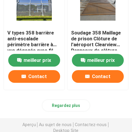
V types 358 barrière
Soudage 358 Maillage
anti-escalade
de prison Clôture de
périmètre barrière à
l'aéroport Clearview
vue dégagée avec fil
Panneaux de clôture
barbelé au sommet
meilleur prix
meilleur prix
Contact
Contact
Regardez plus
Aperçu
Au sujet de nous
Contactez-nous
Desktop Site