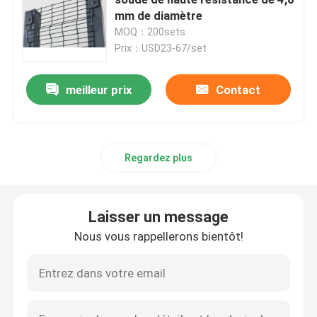
mm de diamètre
MOQ：200sets
3D a soudé le grillage
Prix：USD23-67/set
Clôture soudée à double fil
meilleur prix
Contact
Barrière de sécurité provisoire
Regardez plus
Anti barrière de la montée 358
Laisser un message
Barrière en acier tubulaire
Nous vous rappellerons bientôt!
Clôture de sécurité aéroportuaire
Clôture à maillons de chaîne en métal