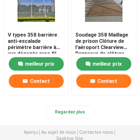
V types 358 barrière
Soudage 358 Maillage
anti-escalade
de prison Clôture de
périmètre barrière à
l'aéroport Clearview
vue dégagée avec fil
Panneaux de clôture
barbelé au sommet
meilleur prix
meilleur prix
Contact
Contact
Regardez plus
Aperçu
Au sujet de nous
Contactez-nous
Desktop Site