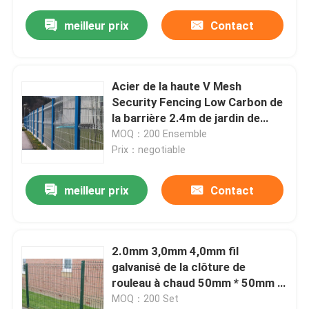
meilleur prix
Contact
Acier de la haute V Mesh
Security Fencing Low Carbon de
la barrière 2.4m de jardin de
Q235 3D
MOQ：200 Ensemble
Prix：negotiable
meilleur prix
Contact
2.0mm 3,0mm 4,0mm fil
galvanisé de la clôture de
rouleau à chaud 50mm * 50mm 2
* 2
MOQ：200 Set