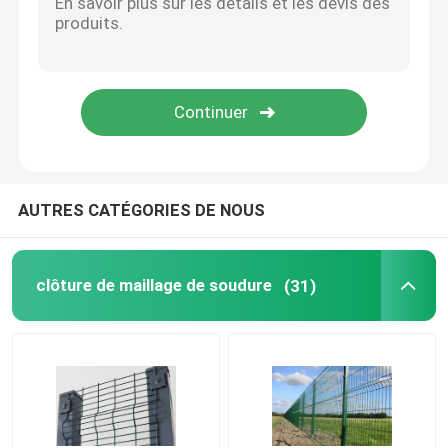
Mat de traction en acier
Réfractaire de Hexmesh
Herse à chaîne traînante
AUTRES CATÉGORIES DE NOUS
Boîte de Gabion
clôture de maillage de soudure
(31)
grillage de rasoir
grille de barre d'acier
Clôture en acier de palissade