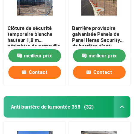
Clôture de sécurité
Barrière provisoire
temporaire blanche
galvanisée Panels de
hauteur 1,8 m
Panel Heras Security
périmètre de patrouille
de barrière d'anti
clôture temporaire
montée de 2.4m x de
meilleur prix
meilleur prix
2.1m
Contact
Contact
Anti barrière de la montée 358
(32)