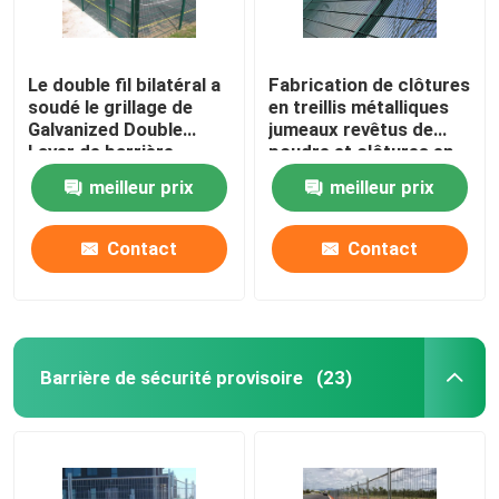
Le double fil bilatéral a
Fabrication de clôtures
soudé le grillage de
en treillis métalliques
Galvanized Double
jumeaux revêtus de
Layer de barrière
poudre et clôtures en
treillis soudés
meilleur prix
meilleur prix
Contact
Contact
Barrière de sécurité provisoire
(23)