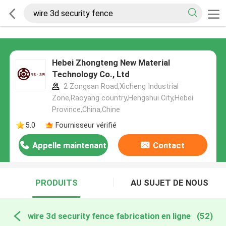
Hebei Zhongteng New Material
Technology Co., Ltd
2 Zongsan Road,Xicheng Industrial
Zone,Raoyang country,Hengshui City,Hebei
Province,China,Chine
5.0
Fournisseur vérifié
Appelle maintenant
Contact
PRODUITS
AU SUJET DE NOUS
wire 3d security fence fabrication en ligne
(52)