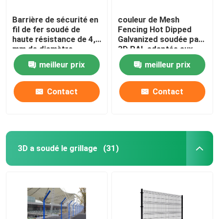
Barrière de sécurité en
couleur de Mesh
fil de fer soudé de
Fencing Hot Dipped
haute résistance de 4,0
Galvanized soudée par
mm de diamètre
3D RAL adaptée aux
besoins du client
meilleur prix
meilleur prix
Contact
Contact
3D a soudé le grillage
(31)