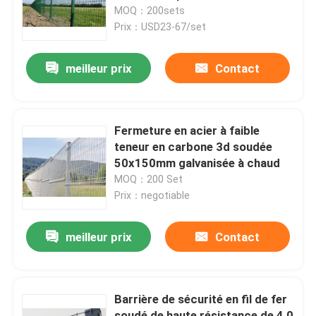
client
MOQ：200sets
Prix：USD23-67/set
Exposition de VR
meilleur prix
Contact
À propos de nous
Visite d'usine
Fermeture en acier à faible
teneur en carbone 3d soudée
50x150mm galvanisée à chaud
Contrôle de qualité
MOQ：200 Set
Prix：negotiable
Contactez-nous
meilleur prix
Contact
Nouvelles
Barrière de sécurité en fil de fer
clôture de maillage de soudure
soudé de haute résistance de 4,0