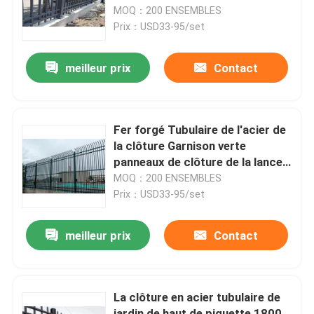
MOQ：200 ENSEMBLES
Prix：USD33-95/set
Exposition de VR
meilleur prix
Contact
À propos de nous
Visite d'usine
Fer forgé Tubulaire de l'acier de
la clôture Garnison verte
panneaux de clôture de la lance
Contrôle de qualité
haut piquet
MOQ：200 ENSEMBLES
Prix：USD33-95/set
Contactez-nous
meilleur prix
Contact
Nouvelles
La clôture en acier tubulaire de
clôture de maillage de soudure
jardin de haut de piquette 1800