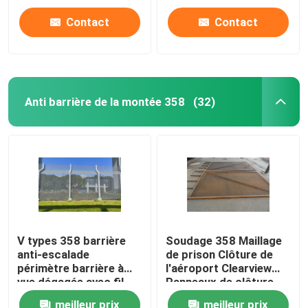
Contact
Contact
Anti barrière de la montée 358
(32)
V types 358 barrière
Soudage 358 Maillage
anti-escalade
de prison Clôture de
périmètre barrière à
l'aéroport Clearview
vue dégagée avec fil
Panneaux de clôture
barbelé au sommet
meilleur prix
meilleur prix