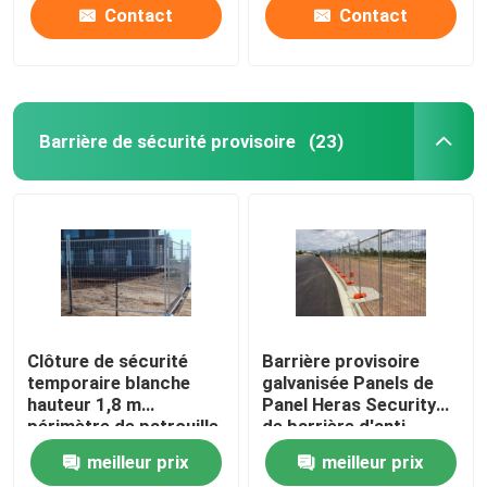
Contact
Contact
Barrière de sécurité provisoire
(23)
Clôture de sécurité
Barrière provisoire
temporaire blanche
galvanisée Panels de
hauteur 1,8 m
Panel Heras Security
périmètre de patrouille
de barrière d'anti
clôture temporaire
montée de 2.4m x de
meilleur prix
meilleur prix
2.1m