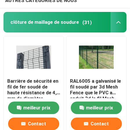
AUTRES CATÉGORIES DE NOUS
clôture de maillage de soudure
(31)
Barrière de sécurité en
RAL6005 a galvanisé le
fil de fer soudé de
fil soudé par 3d Mesh
haute résistance de 4,0
Fence que le PVC a
mm de diamètre
enduit 3d le fil Mesh
Panels
meilleur prix
meilleur prix
Contact
Contact