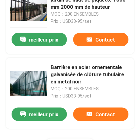
mm 2000 mm de hauteur
MOQ：200 ENSEMBLES
3D a soudé le grillage
Prix：USD33-95/set
Clôture soudée à double fil
meilleur prix
Contact
Barrière de sécurité provisoire
Barrière en acier ornementale
galvanisée de clôture tubulaire
Anti barrière de la montée 358
en métal noir
MOQ：200 ENSEMBLES
Barrière en acier tubulaire
Prix：USD33-95/set
meilleur prix
Contact
Clôture de sécurité aéroportuaire
Clôture à maillons de chaîne en métal