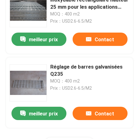
25 mm pour les applications
industrielles
MOQ：400 m2
3D a soudé le grillage
Prix：USD2.6-6.5/M2
Clôture soudée à double fil
meilleur prix
Contact
Barrière de sécurité provisoire
Réglage de barres galvanisées
Q235
Anti barrière de la montée 358
MOQ：400 m2
Prix：USD2.6-6.5/M2
Barrière en acier tubulaire
meilleur prix
Contact
Clôture de sécurité aéroportuaire
Clôture à maillons de chaîne en métal