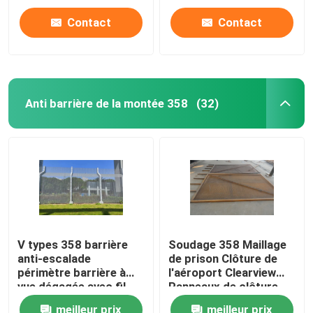
Contact
Contact
Anti barrière de la montée 358
(32)
V types 358 barrière
Soudage 358 Maillage
anti-escalade
de prison Clôture de
périmètre barrière à
l'aéroport Clearview
vue dégagée avec fil
Panneaux de clôture
barbelé au sommet
meilleur prix
meilleur prix