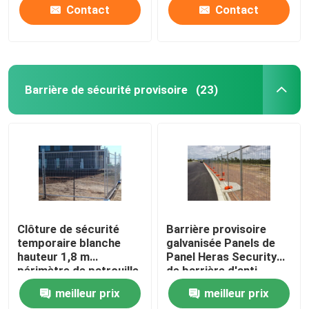
Contact
Contact
Barrière de sécurité provisoire
(23)
Clôture de sécurité
Barrière provisoire
temporaire blanche
galvanisée Panels de
hauteur 1,8 m
Panel Heras Security
périmètre de patrouille
de barrière d'anti
clôture temporaire
montée de 2.4m x de
meilleur prix
meilleur prix
2.1m