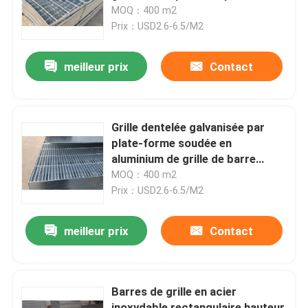
MOQ：400 m2
Prix：USD2.6-6.5/M2
Exposition de VR
meilleur prix
Contact
À propos de nous
Visite d'usine
Grille dentelée galvanisée par
plate-forme soudée en
aluminium de grille de barre
Contrôle de qualité
d'acier
MOQ：400 m2
Prix：USD2.6-6.5/M2
Contactez-nous
meilleur prix
Contact
Nouvelles
Barres de grille en acier
clôture de maillage de soudure
inoxydable rectangulaire hauteur