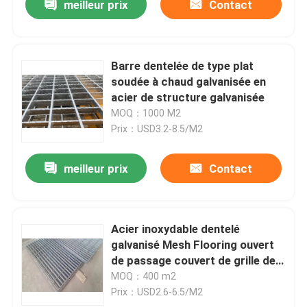
meilleur prix
Contact
Barre dentelée de type plat
soudée à chaud galvanisée en
acier de structure galvanisée
MOQ：1000 M2
Prix：USD3.2-8.5/M2
meilleur prix
Contact
Acier inoxydable dentelé
galvanisé Mesh Flooring ouvert
de passage couvert de grille de
sécurité
MOQ：400 m2
Prix：USD2.6-6.5/M2