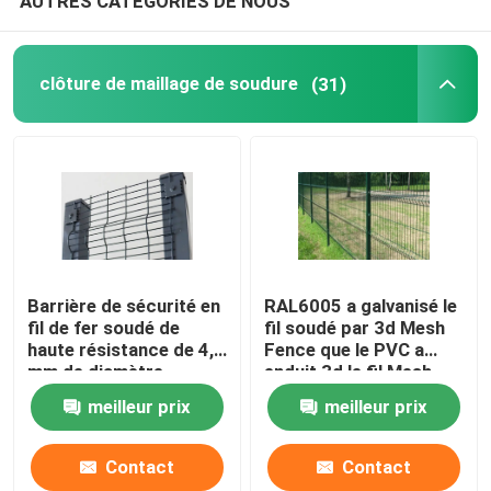
AUTRES CATÉGORIES DE NOUS
clôture de maillage de soudure
(31)
Barrière de sécurité en
RAL6005 a galvanisé le
fil de fer soudé de
fil soudé par 3d Mesh
haute résistance de 4,0
Fence que le PVC a
mm de diamètre
enduit 3d le fil Mesh
Panels
meilleur prix
meilleur prix
Contact
Contact