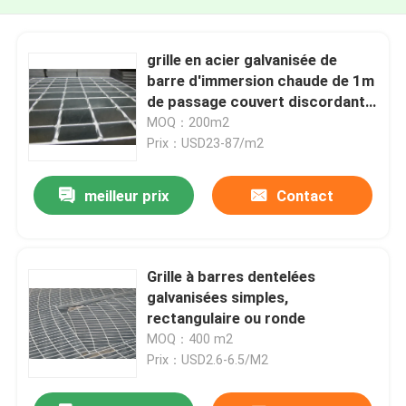
grille en acier galvanisée de
barre d'immersion chaude de 1m
de passage couvert discordant
en acier de sécurité
MOQ：200m2
Prix：USD23-87/m2
meilleur prix
Contact
Grille à barres dentelées
galvanisées simples,
rectangulaire ou ronde
MOQ：400 m2
Prix：USD2.6-6.5/M2