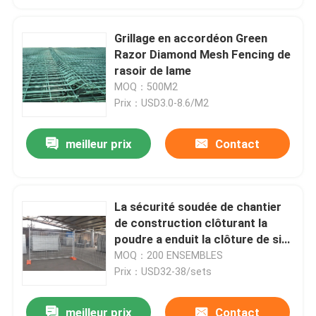
Grillage en accordéon Green
Razor Diamond Mesh Fencing de
rasoir de lame
MOQ：500M2
Prix：USD3.0-8.6/M2
meilleur prix
Contact
La sécurité soudée de chantier
de construction clôturant la
poudre a enduit la clôture de site
de Heras
MOQ：200 ENSEMBLES
Prix：USD32-38/sets
meilleur prix
Contact