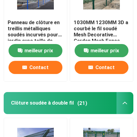
Panneau de clôture en
1030MM 1230MM 3D a
treillis métalliques
courbé le fil soudé
soudés incurvés pour
Mesh Decorative
jardin avec taille de
Garden Mesh Fence
trou 50x100mm
meilleur prix
meilleur prix
Contact
Contact
Clôture soudée à double fil
(21)