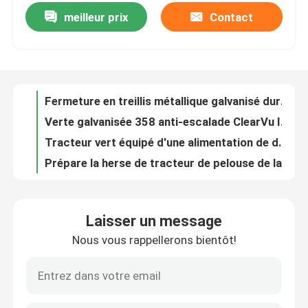
meilleur prix
Contact
Fermeture en treillis métallique galvanisé durable 358 anti-escalade haute sécurité anti-vol
Verte galvanisée 358 anti-escalade ClearVu Invisible panneaux de clôture de mur en poudre
Exposition de VR
Tracteur vert équipé d'une alimentation de drag Harrow Surf préparation 3 points drag Harrow
Prépare la herse de tracteur de pelouse de la herse 1m de yard de remorque de Belds de graine
À propos de nous
Herse d'entrave de tuf de yard de l'offre 2m de tracteur de herse d'entrave de l'agriculture ATV
Baseball Softball Champ à 4 roues Drag Harrow pour tondeuse à gazon
Visite d'usine
ATV Drag Harrow Chain Mn65 Mn45 acier à ressort préparation de surf en acier tubulaire lourd
L'écorce de l'herbe à chaîne montée 12' - 3 façons de plier l'écorce de l'herbe à traînée -Double longueur
Contrôle de qualité
13 mm de fil de diamètre monté en chaîne Harrows d'herbe 1-6m largeur 1-2m longueur ou personnalisé
Tracteur à traction agricole à traction à traction à traction à traction à traction à traction à traction à traction à traction
Contactez-nous
Laisser un message
L'élevage de l'herbe à la chaîne agricole est effectué par une chaîne montée de 1 à 2 m ou d'une longueur personnalisée.
Nous vous rappellerons bientôt!
Résistance à l'escalade 358
Nouvelles
Anti entrepôt de constructeurs de Clear View Fencing de barrière de montée du périmètre 358
V types 358 barrière anti-escalade périmètre barrière à vue dégagée avec fil barbelé au sommet
clôture de maillage de soudure
Limite résidentielle 358 Clôture anti-escalade Clôture de prison de haute sécurité