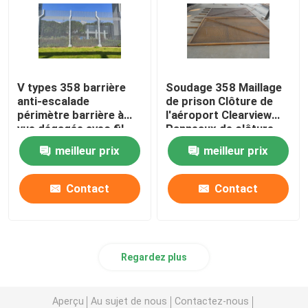
V types 358 barrière
Soudage 358 Maillage
anti-escalade
de prison Clôture de
périmètre barrière à
l'aéroport Clearview
vue dégagée avec fil
Panneaux de clôture
barbelé au sommet
meilleur prix
meilleur prix
Contact
Contact
Regardez plus
Aperçu
Au sujet de nous
Contactez-nous