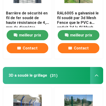
Mat de traction en acier
Barrière de sécurité en
RAL6005 a galvanisé le
fil de fer soudé de
fil soudé par 3d Mesh
haute résistance de 4,0
Fence que le PVC a
Réfractaire de Hexmesh
mm de diamètre
enduit 3d le fil Mesh
Panels
meilleur prix
meilleur prix
Herse à chaîne traînante
Contact
Contact
Boîte de Gabion
grillage de rasoir
3D a soudé le grillage
(31)
grille de barre d'acier
Clôture en acier de palissade